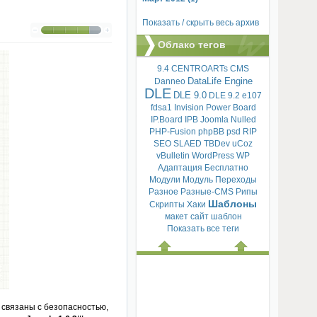
Показать / скрыть весь архив
Облако тегов
9.4
CENTROARTs
CMS
DataLife Engine
Danneo
DLE
DLE 9.0
DLE 9.2
e107
fdsa1
Invision Power Board
IP.Board
IPB
Joomla
Nulled
PHP-Fusion
phpBB
psd
RIP
SEO
SLAED
TBDev
uCoz
vBulletin
WordPress
WP
Адаптация
Бесплатно
Модули
Модуль
Переходы
Разное
Разные-CMS
Рипы
Шаблоны
Скрипты
Хаки
макет
сайт
шаблон
Показать все теги
 связаны с безопасностью,