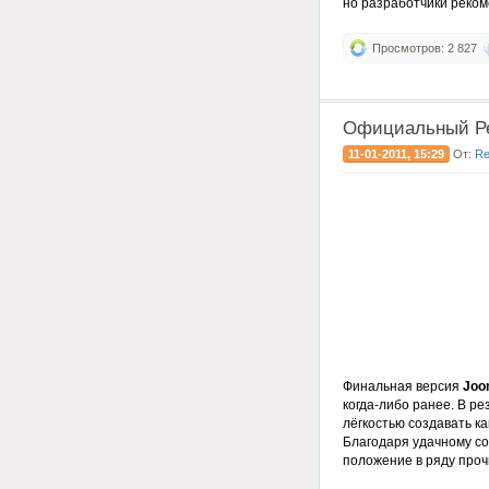
но разработчики реко
Просмотров: 2 827
Официальный Ре
11-01-2011, 15:29
От:
R
Финальная версия
Joom
когда-либо ранее. В р
лёгкостью создавать к
Благодаря удачному с
положение в ряду про