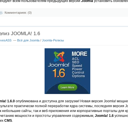
мендуют всем пользователям предыдущих версий
Joomla
установить обновле
Комментариев: (0)
лиз JOOMLA! 1.6
evesASS
—
Всё для Joomla
/
Joomla-Релизы
la! 1.6.0
опубликована и доступна для загрузки! Новая версия Joomla! мощне
езультате практически полной переработки ядра системы, последняя версия J
ак небольшие сайты, так и веб-приложения или корпоративные порталы для к
очетанию мощности и простоты управления содержимым,
Joomla! 1.6
успешно
чих
CMS
.