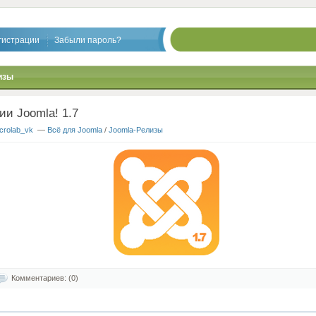
гистрации
Забыли пароль?
изы
ии Joomla! 1.7
crolab_vk
—
Всё для Joomla
/
Joomla-Релизы
Комментариев: (0)