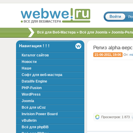
Войти
Ре
Скрипты, шаблоны,
Всё для Веб-Мастера
»
Всё для Joomla
» Joomla-Рел
модули, хаки для
вебмастера!
Навигация ! ! !
Релиз alpha-верс
21-06-2011, 19:06
От:
mi
Каталог сайтов
Новости
Наше
Софт для веб-мастера
Datalife Engine
PHP-Fusion
WordPress
Joomla
Всё для uCoz
Invision Power Board
Просмотров: 1 873
vBulletin
Всё для phpBB