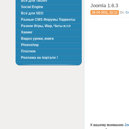
Всё для TBDev
Joomla 1.6.3
Social Engine
26-04-2011, 22:12
От:
E
Всё для SEO
Разные CMS Форумы Торренты
Разное Игры, Wap, Чаты и.т.п
Хакинг
Видео уроки, книги
Photoshop
Платное
Реклама на портале !
К вашему вниманию
Jo