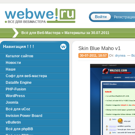
Войти
Регистраци
Скрипты, шаблоны,
Всё для Веб-Мастера
» Материалы за 30.07.2011
модули, хаки для
вебмастера!
Навигация ! ! !
Skin Blue Maho v1
30-07-2011, 18:57
От:
drynea
—
Вс
Каталог сайтов
Новости
Наше
Софт для веб-мастера
Datalife Engine
PHP-Fusion
WordPress
Joomla
Всё для uCoz
Invision Power Board
vBulletin
Всё для phpBB