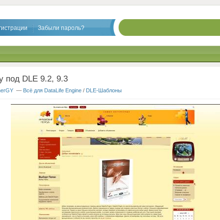
гистрации
Забыли пароль?
y под DLE 9.2, 9.3
nerGY
—
Всё для DataLife Engine
/
DLE-Шаблоны