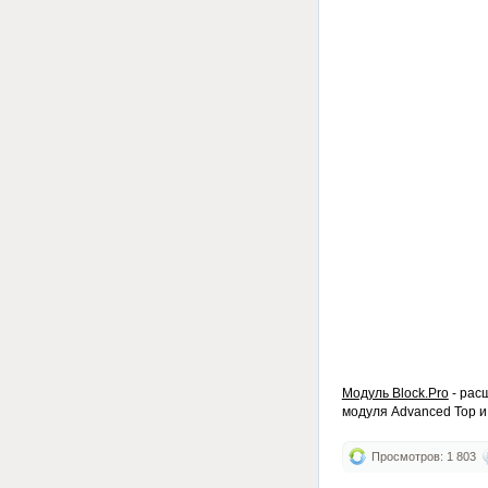
Модуль Block.Pro
- рас
модуля Advanced Top и
Просмотров: 1 803