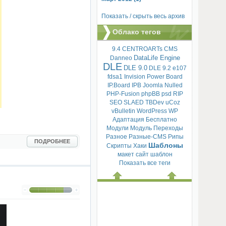
Показать / скрыть весь архив
Облако тегов
9.4
CENTROARTs
CMS
DataLife Engine
Danneo
DLE
DLE 9.0
DLE 9.2
e107
fdsa1
Invision Power Board
IP.Board
IPB
Joomla
Nulled
PHP-Fusion
phpBB
psd
RIP
SEO
SLAED
TBDev
uCoz
vBulletin
WordPress
WP
Адаптация
Бесплатно
Модули
Модуль
Переходы
Разное
Разные-CMS
Рипы
ПОДРОБНЕЕ
Шаблоны
Скрипты
Хаки
макет
сайт
шаблон
Показать все теги