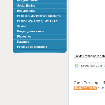
Всё для TBDev
Social Engine
Всё для SEO
Разные CMS Форумы Торренты
Разное Игры, Wap, Чаты и.т.п
Хакинг
Видео уроки, книги
Photoshop
Платное
Реклама на портале !
Шаблон городского по
Просмотров: 1 345
Скин Pulse для I
15-09-2011, 15:05
От:
E