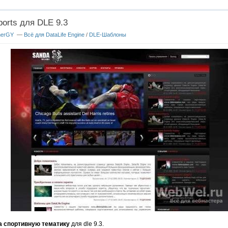
orts для DLE 9.3
nerGY
—
Всё для DataLife Engine
/
DLE-Шаблоны
а спортивную тематику
для dle 9.3.