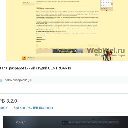
ртала
, разработанный студий CENTROARTs
Комментариев: (0)
PB 3.2.0
nerGY
—
Всё для IPB
/
IPB-Шаблоны