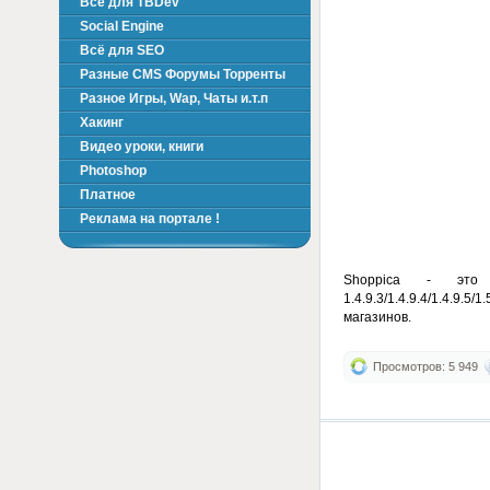
Всё для TBDev
Social Engine
Всё для SEO
Разные CMS Форумы Торренты
Разное Игры, Wap, Чаты и.т.п
Хакинг
Видео уроки, книги
Photoshop
Платное
Реклама на портале !
Shoppica - это
1.4.9.3/1.4.9.4/1.4.9
магазинов.
Просмотров: 5 949