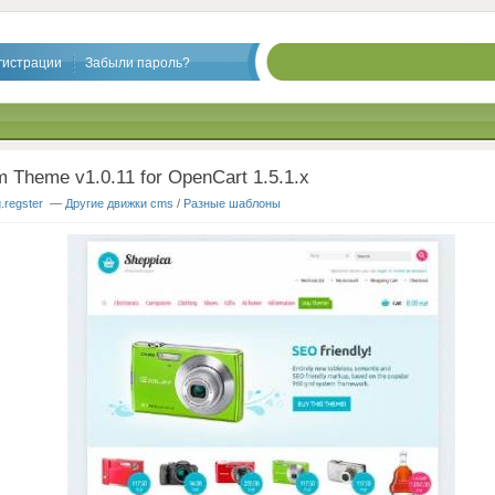
гистрации
Забыли пароль?
 Theme v1.0.11 for OpenCart 1.5.1.x
g.regster
—
Другие движки cms
/
Разные шаблоны