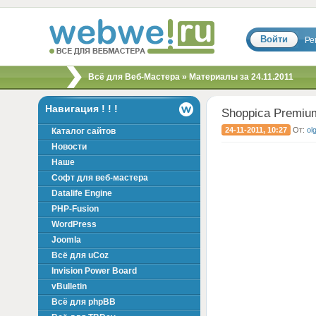
Войти
Ре
Скрипты, шаблоны,
Всё для Веб-Мастера
» Материалы за 24.11.2011
модули, хаки для
вебмастера!
Навигация ! ! !
Shoppica Premium
24-11-2011, 10:27
От:
ol
Каталог сайтов
Новости
Наше
Софт для веб-мастера
Datalife Engine
PHP-Fusion
WordPress
Joomla
Всё для uCoz
Invision Power Board
vBulletin
Всё для phpBB