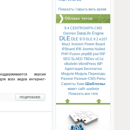
Показать / скрыть весь архив
Облако тегов
9.4
CENTROARTs
CMS
DataLife Engine
Danneo
DLE
DLE 9.0
DLE 9.2
e107
fdsa1
Invision Power Board
IP.Board
IPB
Joomla
Nulled
PHP-Fusion
phpBB
psd
RIP
SEO
SLAED
TBDev
uCoz
vBulletin
WordPress
WP
Адаптация
Бесплатно
Модули
Модуль
Переходы
держиваются версии
Разное
Разные-CMS
Рипы
у для всех видов интернет-
Шаблоны
Скрипты
Хаки
макет
сайт
шаблон
Показать все теги
ПОДРОБНЕЕ