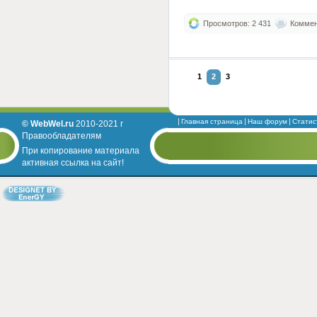
Просмотров: 2 431
Коммент
1
2
3
Главная страница
Наш форум
Статис
© WebWel.ru
2010-2021 г
Правообладателям
При копирование материала
активная ссылка на сайт!
Designed by EnerGY