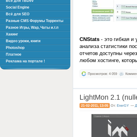
Всё для TBDev
Social Engine
Всё для SEO
Разные CMS Форумы Торренты
Разное Игры, Wap, Чаты и.т.п
Хакинг
CNStats
- это гибкая и
Видео уроки, книги
анализа статистики по
Photoshop
отчетов доступны через
Платное
любом хостинге, котор
Реклама на портале !
Просмотров: 4 059
Коммент
LightMon 2.1 (null
21-02-2011, 13:05
От:
EnerGY
—
Д