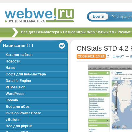
Войти
Регистраци
Скрипты, шаблоны,
Всё для Веб-Мастера
»
Разное Игры, Wap, Чаты и.т.п
»
Разные 
модули, хаки для
вебмастера!
Навигация ! ! !
CNStats STD 4.2 
Каталог сайтов
22-02-2011, 13:24
От:
EnerGY
—
Д
Новости
Наше
Софт для веб-мастера
Datalife Engine
PHP-Fusion
WordPress
Joomla
Всё для uCoz
Invision Power Board
vBulletin
Всё для phpBB