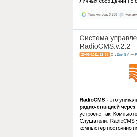
личных сообщений по са
Просмотров: 3 258
Коммент
Система управле
RadioCMS.v.2.2
20-05-2011, 22:38
От:
EnerGY
—
Р
RadioCMS
- это уникал
радио-станцией через
устроено так: Компьют
Слушатели. RadioCMS у
компьютер постоянно п