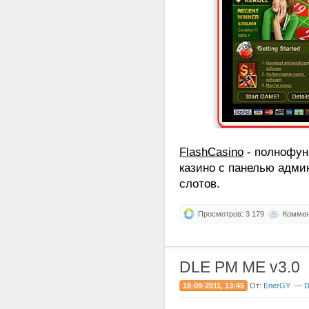
FlashCasino
- полнофун
казино с панелью адми
слотов.
Просмотров: 3 179
Коммент
DLE PM ME v3.0
18-09-2011, 13:45
От:
EnerGY
—
D