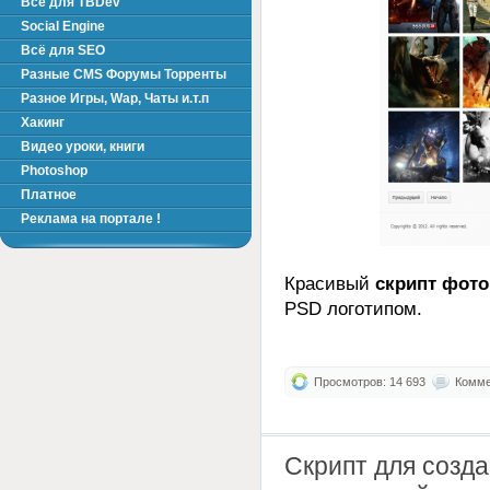
Всё для TBDev
Social Engine
Всё для SEO
Разные CMS Форумы Торренты
Разное Игры, Wap, Чаты и.т.п
Хакинг
Видео уроки, книги
Photoshop
Платное
Реклама на портале !
Красивый
скрипт фото
PSD логотипом.
Просмотров: 14 693
Коммен
Скрипт для созд