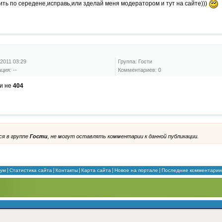
ить по середене,исправь,или зделай меня модератором и тут на сайте)))
2011 03:29
Группа: Гости
ция: --
Комментариев: 0
ли не
404
я в группе
Гости
, не могут оставлять комментарии к данной публикации.
ум
Статистика сайта
Контакты
Карта сайта
Новое на портале
Последние комментарии