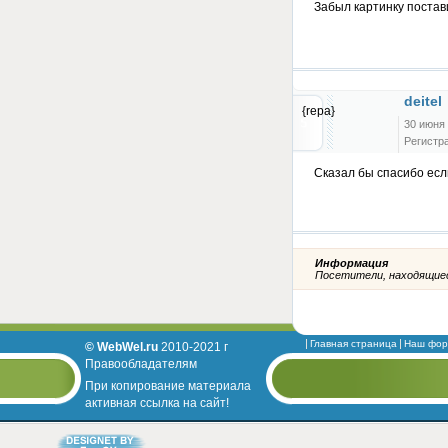
Забыл картинку постав
deitel
{repa}
30 июня 
Регистра
Сказал бы спасибо ес
Информация
Посетители, находящиес
Главная страница
Наш фор
© WebWel.ru
2010-2021 г
Правообладателям
При копирование материала
активная ссылка на сайт!