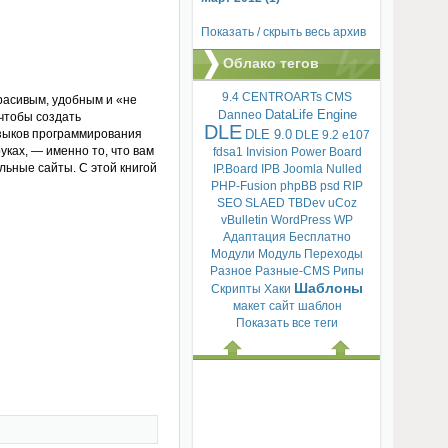
Показать / скрыть весь архив
Облако тегов
9.4
CENTROARTs
CMS
расивым, удобным и «не
DataLife Engine
Danneo
 чтобы создать
DLE
языков программирования
DLE 9.0
DLE 9.2
e107
уках, — именно то, что вам
fdsa1
Invision Power Board
ьные сайты. С этой книгой
IP.Board
IPB
Joomla
Nulled
PHP-Fusion
phpBB
psd
RIP
SEO
SLAED
TBDev
uCoz
vBulletin
WordPress
WP
Адаптация
Бесплатно
Модули
Модуль
Переходы
Разное
Разные-CMS
Рипы
Шаблоны
Скрипты
Хаки
макет
сайт
шаблон
Показать все теги