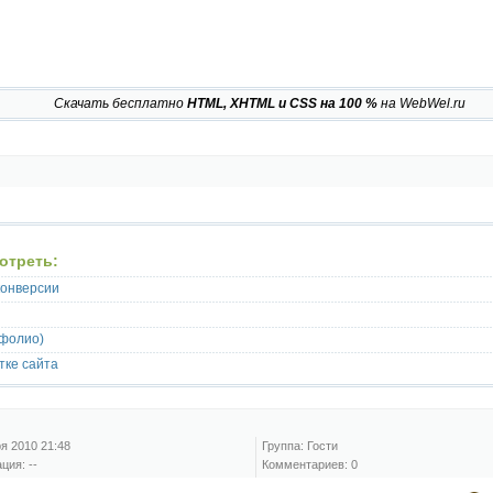
Скачать бесплатно
HTML, XHTML и CSS на 100 %
на WebWel.ru
отреть:
конверсии
тфолио)
тке сайта
я 2010 21:48
Группа: Гости
ция: --
Комментариев: 0