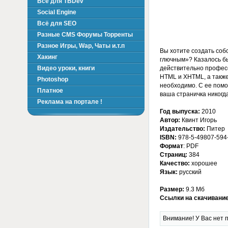
Всё для TBDev
Social Engine
Всё для SEO
Разные CMS Форумы Торренты
Разное Игры, Wap, Чаты и.т.п
Вы хотите создать соб
Хакинг
глючным»? Казалось бы
действительно профес
Видео уроки, книги
HTML и XHTML, а также 
Photoshop
необходимо. С ее помо
Платное
ваша страничка никогд
Реклама на портале !
Год выпуска:
2010
Автор:
Квинт Игорь
Издательство:
Питер
ISBN:
978-5-49807-594
Формат
: PDF
Страниц:
384
Качество:
хорошее
Язык:
русский
Размер:
9.3 Мб
Ссылки на скачивание
Внимание! У Вас нет п