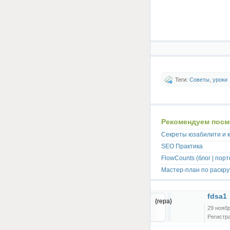
Теги:
Советы
,
уроки
Рекомендуем посм
Секреты юзабилити и 
SEO Практика
FlowCounts (блог | пор
Мастер-план по раскру
fdsa1
{repa}
29 ноябр
Регистра