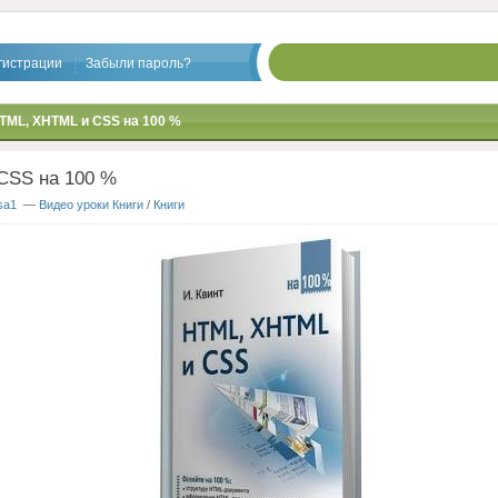
гистрации
Забыли пароль?
TML, XHTML и CSS на 100 %
CSS на 100 %
sa1
—
Видео уроки Книги
/
Книги