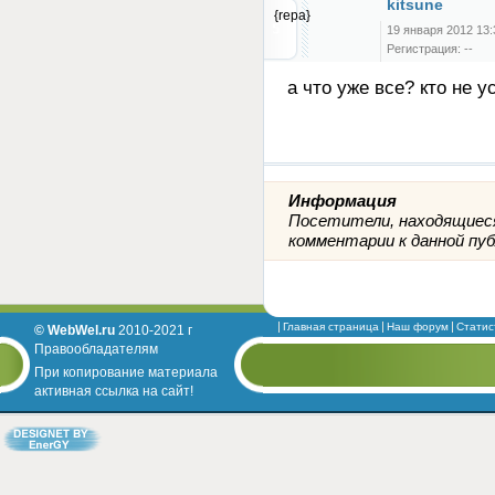
kitsune
{repa}
19 января 2012 13:
Регистрация: --
а что уже все? кто не у
Информация
Посетители, находящиеся
комментарии к данной пуб
Главная страница
Наш форум
Статис
© WebWel.ru
2010-2021 г
Правообладателям
При копирование материала
активная ссылка на сайт!
Designed by EnerGY