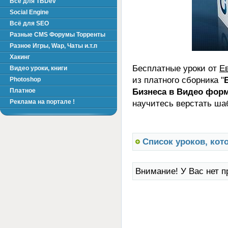
Всё для TBDev
Social Engine
Всё для SEO
Разные CMS Форумы Торренты
Разное Игры, Wap, Чаты и.т.п
Хакинг
Бесплатные уроки от
Е
Видео уроки, книги
из платного сборника "
Photoshop
Бизнеса в Видео фор
Платное
Реклама на портале !
научитесь верстать ша
Список уроков, кот
Внимание! У Вас нет п