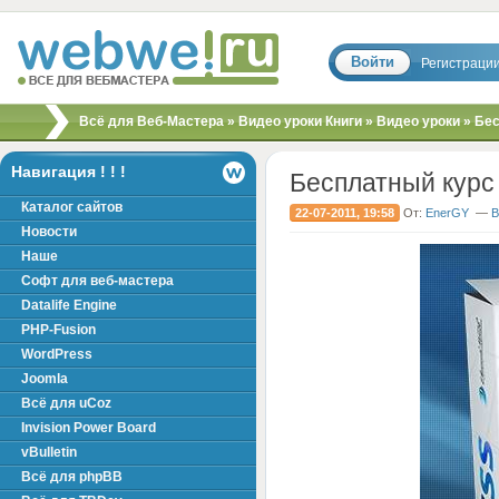
Войти
Регистраци
Скрипты, шаблоны,
Всё для Веб-Мастера
»
Видео уроки Книги
»
Видео уроки
» Бес
модули, хаки для
вебмастера!
Навигация ! ! !
Бесплатный курс 
Каталог сайтов
22-07-2011, 19:58
От:
EnerGY
—
В
Новости
Наше
Софт для веб-мастера
Datalife Engine
PHP-Fusion
WordPress
Joomla
Всё для uCoz
Invision Power Board
vBulletin
Всё для phpBB