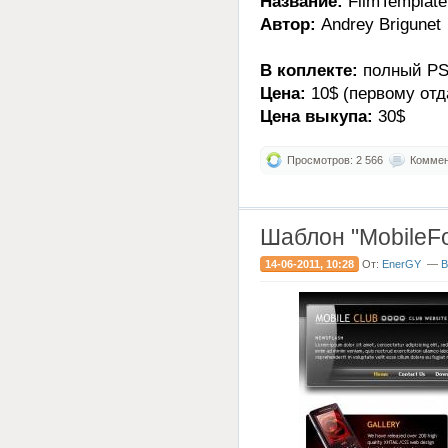
Название:
FilmTemplate
Автор:
Andrey Brigunet
В коплекте:
полный PSD
Цена:
10$ (первому отд
Цена выкупа:
30$
Просмотров: 2 566
Коммент
Шаблон "MobileFo
14-06-2011, 10:28
От:
EnerGY
—
В