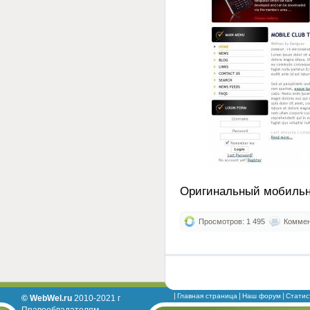
Оригинальный мобильн
Просмотров: 1 495
Коммент
Главная страница
Наш форум
Статис
© WebWel.ru
2010-2021 г