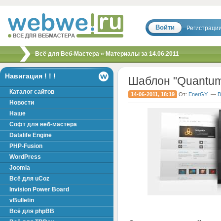
Войти
Регистраци
Скрипты, шаблоны,
Всё для Веб-Мастера
» Материалы за 14.06.2011
модули, хаки для
вебмастера!
Навигация ! ! !
Шаблон "Quantum
Каталог сайтов
14-06-2011, 18:19
От:
EnerGY
—
В
Новости
Наше
Софт для веб-мастера
Datalife Engine
PHP-Fusion
WordPress
Joomla
Всё для uCoz
Invision Power Board
vBulletin
Всё для phpBB