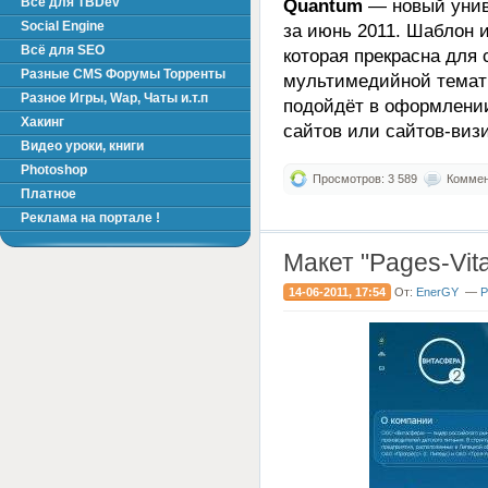
Всё для TBDev
Quantum
— новый уни
Social Engine
за июнь 2011. Шаблон 
Всё для SEO
которая прекрасна для 
Разные CMS Форумы Торренты
мультимедийной темати
Разное Игры, Wap, Чаты и.т.п
подойдёт в оформлени
Хакинг
сайтов или сайтов-визи
Видео уроки, книги
Photoshop
Просмотров: 3 589
Коммент
Платное
Реклама на портале !
Макет "Pages-Vit
14-06-2011, 17:54
От:
EnerGY
—
Р