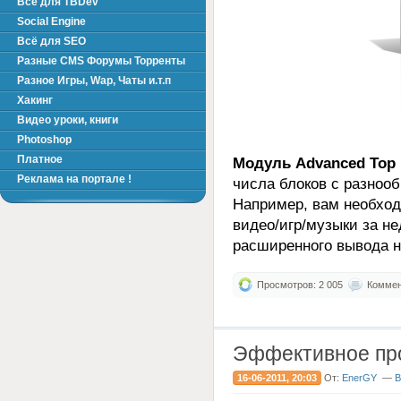
Всё для TBDev
Social Engine
Всё для SEO
Разные CMS Форумы Торренты
Разное Игры, Wap, Чаты и.т.п
Хакинг
Видео уроки, книги
Photoshop
Платное
Модуль Advanced Top
Реклама на портале !
числа блоков с разноо
Например, вам необход
видео/игр/музыки за не
расширенного вывода но
Просмотров: 2 005
Коммент
Эффективное пр
16-06-2011, 20:03
От:
EnerGY
—
В