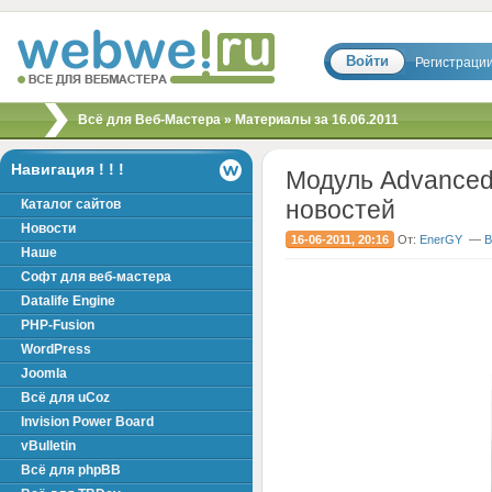
Войти
Регистраци
Скрипты, шаблоны,
Всё для Веб-Мастера
» Материалы за 16.06.2011
модули, хаки для
вебмастера!
Навигация ! ! !
Модуль Advanced
новостей
Каталог сайтов
Новости
16-06-2011, 20:16
От:
EnerGY
—
В
Наше
Софт для веб-мастера
Datalife Engine
PHP-Fusion
WordPress
Joomla
Всё для uCoz
Invision Power Board
vBulletin
Всё для phpBB