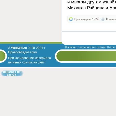
и многом другом узнайт
Михаила Райцина и Але
Просмотров: 1 696
Коммент
Главная страница
Наш форум
Статис
© WebWel.ru
2010-2021 г
Правообладателям
При копирование материала
активная ссылка на сайт!
Designed by EnerGY