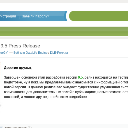
гистрации
Забыли пароль?
.9.5 Press Release
nerGY
—
Всё для DataLife Engine
/
DLE-Релизы
Дорогие друзья
,
Завершен основной этап разработки версии
9.5
, релиз находится на тест
подготовке, ну а пока мы предлагаем вам ознакомится с информацией о то
новой версии. В данном релизе вас ожидает существенно улучшенная сис
возможности для дополнительных полей в публикациях, новые возможнос
новостей, и многое другое, но обо всем подробнее ..
Комментариев: (1)