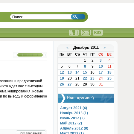
«
Декабрь 2011
»
Пн
Вт
Ср
Чт
Пт
Сб
Вс
1
2
3
4
5
6
7
8
9
10
11
12
13
14
15
16
17
18
19
20
21
22
23
24
25
ировании и предрелизной
26
27
28
29
30
31
м что ждет вас с выходом
тема кеширования, новые
ти по выводу и оформлению
Наш архив :)
Август 2021 (4)
Ноябрь 2013 (1)
Июнь 2012 (2)
Май 2012 (2)
Апрель 2012 (8)
Март 2012 (1)
ПОДРОБНЕЕ