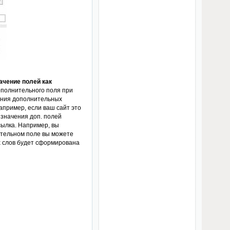
ачение полей как
ополнительного поля при
чения дополнительных
апример, если ваш сайт это
 значения доп. полей
сылка. Например, вы
ительном поле вы можете
х слов будет сформирована