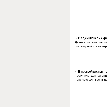
3. В админпанели скр
Данная система специа
систему выбора интегр
4. В настройки скрип
наступила. Данная оп
например для публика