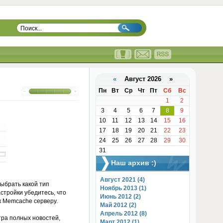
«
Август 2026 »
Пн
Вт
Ср
Чт
Пт
Сб
Вс
1
2
3
4
5
6
7
8
9
10
11
12
13
14
15
16
17
18
19
20
21
22
23
24
25
26
27
28
29
30
31
Наш архив :)
Август 2021 (4)
выбрать какой тип
Ноябрь 2013 (1)
тройки убедитесь, что
Июнь 2012 (2)
к Memcache серверу.
Май 2012 (2)
Апрель 2012 (8)
ра полных новостей,
Март 2012 (1)