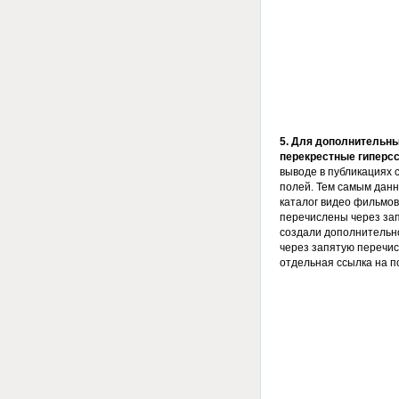
5. Для дополнительны
перекрестные гиперс
выводе в публикациях 
полей. Тем самым данн
каталог видео фильмов,
перечислены через зап
создали дополнительн
через запятую перечис
отдельная ссылка на п