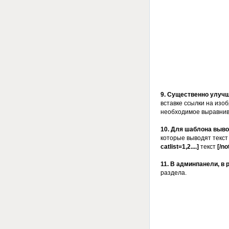
9. Существенно улуч
вставке ссылки на изо
необходимое выравнив
10. Для шаблона вывода
которые выводят текст
catlist=1,2....]
текст
[/no
11. В админпанели, в 
раздела.