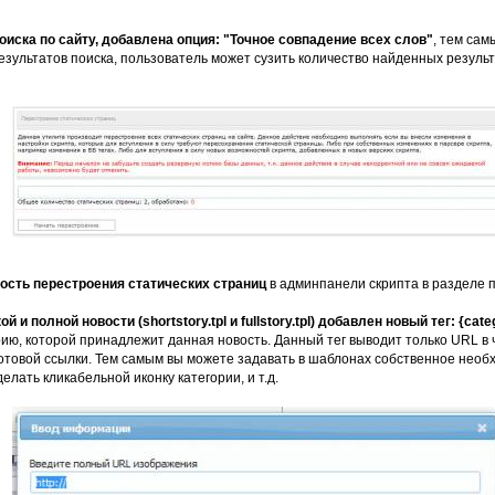
поиска по сайту, добавлена опция: "Точное совпадение всех слов"
, тем са
езультатов поиска, пользователь может сузить количество найденных результ
ость перестроения статических страниц
в админпанели скрипта в разделе 
й и полной новости (shortstory.tpl и fullstory.tpl) добавлен новый тег: {cate
ию, которой принадлежит данная новость. Данный тег выводит только URL в 
отовой ссылки. Тем самым вы можете задавать в шаблонах собственное нео
лать кликабельной иконку категории, и т.д.