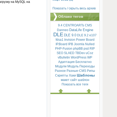
агрузку на MySQL на
Показать / скрыть весь архив
Облако тегов
9.4
CENTROARTs
CMS
DataLife Engine
Danneo
DLE
DLE 9.0
DLE 9.2
e107
fdsa1
Invision Power Board
IP.Board
IPB
Joomla
Nulled
PHP-Fusion
phpBB
psd
RIP
SEO
SLAED
TBDev
uCoz
vBulletin
WordPress
WP
Адаптация
Бесплатно
Модули
Модуль
Переходы
Разное
Разные-CMS
Рипы
Шаблоны
Скрипты
Хаки
макет
сайт
шаблон
Показать все теги