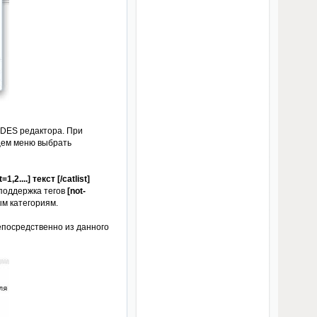
ODES редактора. При
ющем меню выбрать
....] текст [/catlist]
поддержка тегов
[not-
ым категориям.
епосредственно из данного