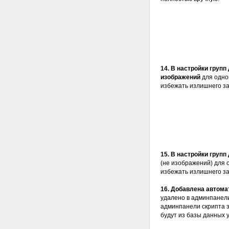
14. В настройки груп
изображений
для одной
избежать излишнего з
15. В настройки груп
(не изображений) для 
избежать излишнего з
16. Добавлена автома
удалено в админпанели
админпанели скрипта з
будут из базы данных 