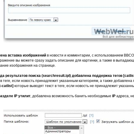
шена вставка изображений
в новости и комментарии, с использованием BBC
бражение вы можете сразу задать описание для картинки, а также в выпада
ание изображения на странице.
 результатов поиска (searchresult.tpl) добавлена поддержка тегов [catlist=1,2
 в теге, если новость принадлежит указанным категориям, а также добавлена 
t-catlist]
которые выводят текст в теге, если новость не принадлежит указанн
разделе IP утилит
, добавлена возможность банить необходимые
IP
адреса, н