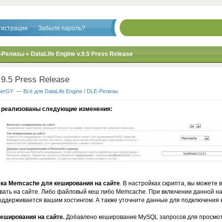
гистрации
Забыли пароль?
-Релизы
» DataLife Engine v.9.5 Press Release
.9.5 Press Release
nerGY
—
Всё для DataLife Engine
/
DLE-Релизы
 реализованы следующие изменения:
жка Memcache для кеширования на сайте
. В настройках скрипта, вы можете 
ать на сайте. Либо файловый кеш либо Memcache. При включении данной нас
ддерживается вашим хостингом. А также уточните данные для подключения 
кеширования на сайте.
Добавлено кеширование MySQL запросов для просмот