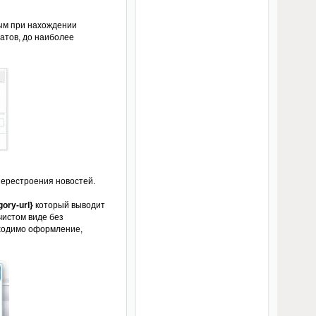
мым при нахождении
атов, до наиболее
перестроения новостей.
gory-url}
который выводит
чистом виде без
бходимо оформление,