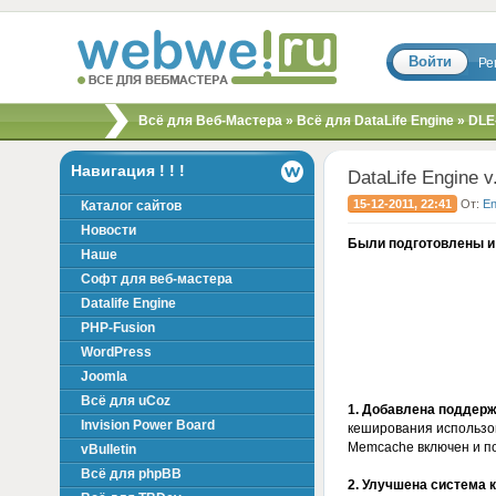
Войти
Ре
Скрипты, шаблоны,
Всё для Веб-Мастера
»
Всё для DataLife Engine
»
DLE
модули, хаки для
вебмастера!
Навигация ! ! !
DataLife Engine v
15-12-2011, 22:41
От:
E
Каталог сайтов
Новости
Были подготовлены и
Наше
Софт для веб-мастера
Datalife Engine
PHP-Fusion
WordPress
Joomla
Всё для uCoz
1. Добавлена поддер
Invision Power Board
кеширования использов
Memcache включен и по
vBulletin
Всё для phpBB
2. Улучшена система 