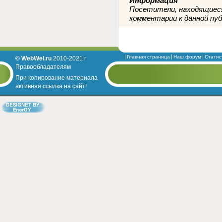
Информация
Посетители, находящиеся
комментарии к данной пуб
Главная страница
Наш форум
Статис
© WebWel.ru
2010-2021 г
Правообладателям
При копирование материала
активная ссылка на сайт!
Designed by EnerGY