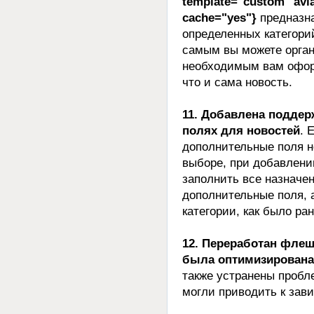
template="custom" avia
cache="yes"}
предназна
определенных категори
самым вы можете орган
необходимым вам оформ
что и сама новость.
11. Добавлена поддер
полях для новостей
. 
дополнительные поля н
выборе, при добавлении
заполнить все назначе
дополнительные поля, а
категории, как было ран
12. Переработан флеш
была оптимизирована
также устранены пробл
могли приводить к зав