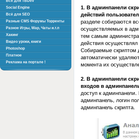
Всё для TBDev
1. В админпанели скр
Social Engine
действий пользовател
Всё для SEO
разделе собираются вс
Разные CMS Форумы Торренты
Разное Игры, Wap, Чаты и.т.п
осуществляемых в адми
Хакинг
тем самым администрат
Видео уроки, книги
действия осуществлял 
Photoshop
Собираемые скриптом д
Платное
автоматически удаляют
Реклама на портале !
момента их осуществл
2. В админпанели скр
входов в админпанель
доступ к админпанели.
админпанель, логин пол
админпанель скрипта.