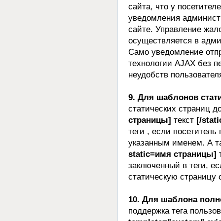
сайта, что у посетител
уведомления админист
сайте. Управление жал
осуществляется в адми
Само уведомление отпр
технологии AJAX без пе
неудобств пользовател
9. Для шаблонов стат
статических страниц д
страницы]
текст
[/stat
теги , если посетитель
указанным именем. А т
static=имя страницы]
заключенный в теги, ес
статическую страницу 
10. Для шаблона полной
поддержка тега пользов