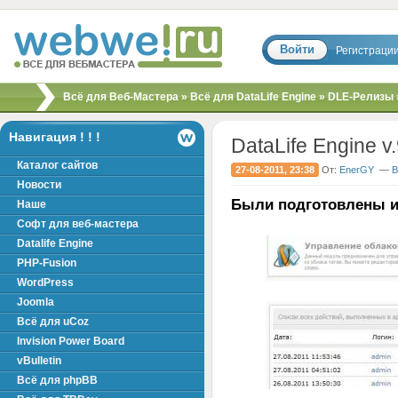
Войти
Регистраци
Скрипты, шаблоны,
Всё для Веб-Мастера
»
Всё для DataLife Engine
»
DLE-Релизы
модули, хаки для
вебмастера!
Навигация ! ! !
DataLife Engine v
Каталог сайтов
27-08-2011, 23:38
От:
EnerGY
—
В
Новости
Были подготовлены и
Наше
Софт для веб-мастера
Datalife Engine
PHP-Fusion
WordPress
Joomla
Всё для uCoz
Invision Power Board
vBulletin
Всё для phpBB