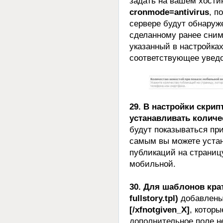
задать на вашем хости
cronmode=antivirus
, п
сервере будут обнаруж
сделанному ранее сним
указанный в настройках
соответствующее увед
29. В настройки скри
устанавливать количе
будут показываться пр
самым вы можете устан
публикаций на страниц
мобильной.
30. Для шаблонов крат
fullstory.tpl)
добавлены
[/xfnotgiven_X]
, которы
дополнительное поле н