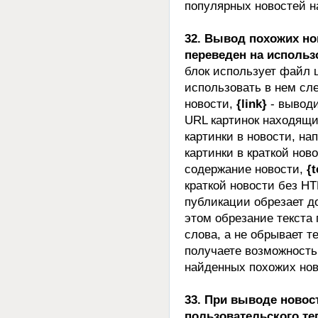
популярных новостей н
32. Вывод похожих но
переведен на исполь
блок использует файл
использовать в нем сл
новости,
{link}
- выводи
URL картинок находящих
картинки в новости, на
картинки в краткой ново
содержание новости,
{t
краткой новости без H
публикации обрезает д
этом обрезание текста 
слова, а не обрывает т
получаете возможност
найденных похожих нов
33. При выводе новос
пользовательского те