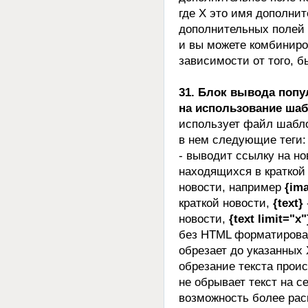
где X это имя дополни
дополнительных полей 
и вы можете комбиниро
зависимости от того, б
31. Блок вывода поп
на использование ша
использует файл шабл
в нем следующие теги:
- выводит ссылку на но
находящихся в краткой 
новости, например
{ima
краткой новости,
{text}
новости,
{text limit="x"
без HTML форматирован
обрезает до указанных
обрезание текста проис
не обрывает текст на 
возможность более ра