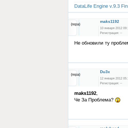
DataLife Engine v.9.3 Fi
maks1192
{repa}
10 января 2012 09:
Регистрация: --
Не обновили ту пробле
Du3x
{repa}
12 января 2012 05:
Регистрация: --
maks1192
,
Че За Проблема?