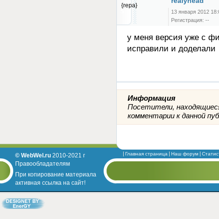
realyhead
{repa}
13 января 2012 18:
Регистрация: --
у меня версия уже с ф
исправили и доделали
Информация
Посетители, находящиеся
комментарии к данной пуб
Главная страница
Наш форум
Статис
© WebWel.ru
2010-2021 г
Правообладателям
При копирование материала
активная ссылка на сайт!