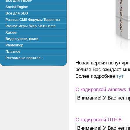
Всё для TBDev
Social Engine
Всё для SEO
Разные CMS Форумы Торренты
Разное Игры, Wap, Чаты и.т.п
Хакинг
Видео уроки, книги
Photoshop
Платное
Реклама на портале !
Новая версия популярно
релизе Вас ожидает мн
Более подробнее
тут
C кодировкой windows-
Внимание! У Вас нет п
C кодировкой UTF-8
Внимание! У Вас нет п