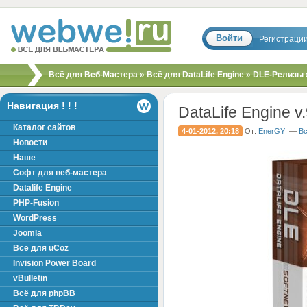
Войти
Регистраци
Скрипты, шаблоны,
Всё для Веб-Мастера
»
Всё для DataLife Engine
»
DLE-Релизы
модули, хаки для
вебмастера!
Навигация ! ! !
DataLife Engine v
Каталог сайтов
4-01-2012, 20:18
От:
EnerGY
—
Вс
Новости
Наше
Софт для веб-мастера
Datalife Engine
PHP-Fusion
WordPress
Joomla
Всё для uCoz
Invision Power Board
vBulletin
Всё для phpBB