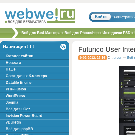
Войти
Регистраци
Скрипты, шаблоны,
Всё для Веб-Мастера
»
Всё для Photoshop
»
Исходники PSD
» 
модули, хаки для
вебмастера!
Навигация ! ! !
Futurico User Inte
Каталог сайтов
9-02-2012, 22:16
От:
prost
—
Всё 
Новости
Наше
Софт для веб-мастера
Datalife Engine
PHP-Fusion
WordPress
Joomla
Всё для uCoz
Invision Power Board
vBulletin
Всё для phpBB