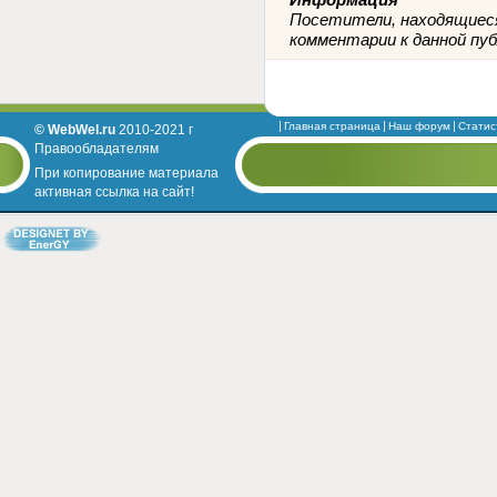
Посетители, находящиеся
комментарии к данной пуб
Главная страница
Наш форум
Статис
© WebWel.ru
2010-2021 г
Правообладателям
При копирование материала
активная ссылка на сайт!
Designed by EnerGY